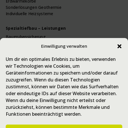
Erdwärmekörbe
Sonderlösungen Geothermie
Individuelle Heizsysteme
Spezialtiefbau – Leistungen
Baugrubensicherung
Verbauarbeiten
Einwilligung verwalten
Pfahlbohrungen
Ankerbohrungen
Um dir ein optimales Erlebnis zu bieten, verwenden
wir Technologien wie Cookies, um
Referenzen
Geräteinformationen zu speichern und/oder darauf
zuzugreifen. Wenn du diesen Technologien
Karriere
zustimmst, können wir Daten wie das Surfverhalten
Presse / Fachartikel BBR
oder eindeutige IDs auf dieser Website verarbeiten.
Wenn du deine Einwilligung nicht erteilst oder
zurückziehst, können bestimmte Merkmale und
Kooperationspartner
Funktionen beeinträchtigt werden.
Wärme&Klima
Lotter KG